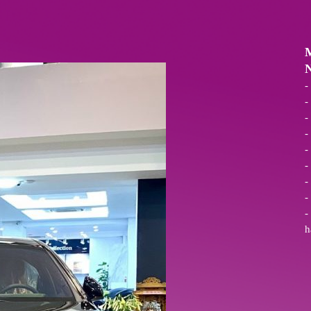
M
N
-
-
-
-
-
-
-
-
-
h