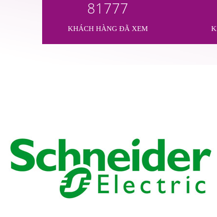
81777
KHÁCH HÀNG ĐÃ XEM
K