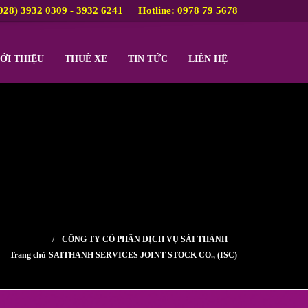
028) 3932 0309 - 3932 6241
Hotline: 0978 79 5678
ỚI THIỆU
THUÊ XE
TIN TỨC
LIÊN HỆ
CÔNG TY CỔ PHẦN DỊCH VỤ SÀI THÀNH
Trang chủ
SAITHANH SERVICES JOINT-STOCK CO., (ISC)