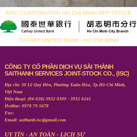
KPIC CORPORATION HO CHI MINH REP OFFICE
CATHAY UNITED BANK - HO CHI MINH
CÔNG TY CỔ PHẦN DỊCH VỤ SÀI THÀNH
SAITHANH SERVICES JOINT-STOCK CO., (ISC)
Địa chỉ: 30 Lê Quý Đôn, Phường Xuân Hòa, Tp.Hồ Chí Minh,
Việt Nam
Điện thoại: (84-028) 3932 0309 - 3932 6241
Hotline: 0978 79 5678
Fax:
Email: saithanh.isc@gmail.com
UY TÍN - AN TOÀN - LỊCH SỰ