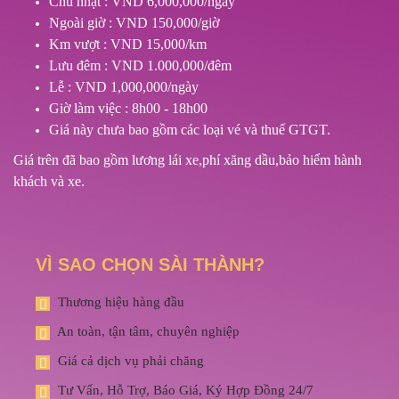
Chủ nhật : VND 6,000,000/ngày
Ngoài giờ : VND 150,000/giờ
Km vượt : VND 15,000/km
Lưu đêm : VND 1.000,000/đêm
Lễ : VND 1,000,000/ngày
Giờ làm việc : 8h00 - 18h00
Giá này chưa bao gồm các loại vé và thuế GTGT.
Giá trên đã bao gồm lương lái xe,phí xăng dầu,bảo hiểm hành
khách và xe.
VÌ SAO CHỌN SÀI THÀNH?
Thương hiệu hàng đầu
An toàn, tận tâm, chuyên nghiệp
Giá cả dịch vụ phải chăng
Tư Vấn, Hỗ Trợ, Báo Giá, Ký Hợp Đồng 24/7