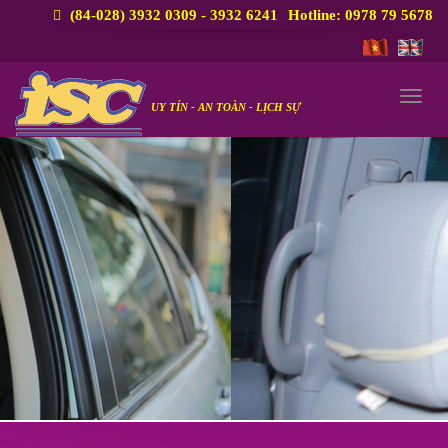
(84-028) 3932 0309 - 3932 6241
Hotline: 0978 79 5678
Togg
UY TÍN - AN TOÀN - LỊCH SỰ
navi